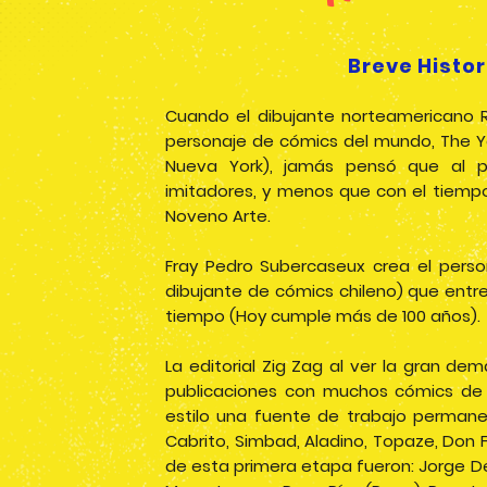
Breve Histor
Cuando el dibujante norteamericano Ri
personaje de cómics del mundo, The Ye
Nueva York), jamás pensó que al p
imitadores, y menos que con el tiempo
Noveno Arte.
Fray Pedro Subercaseux crea el perso
dibujante de cómics chileno) que entret
tiempo (Hoy cumple más de 100 años).
La editorial Zig Zag al ver la gran de
publicaciones con muchos cómics de 
estilo una fuente de trabajo permanent
Cabrito, Simbad, Aladino, Topaze, Don F
de esta primera etapa fueron: Jorge De