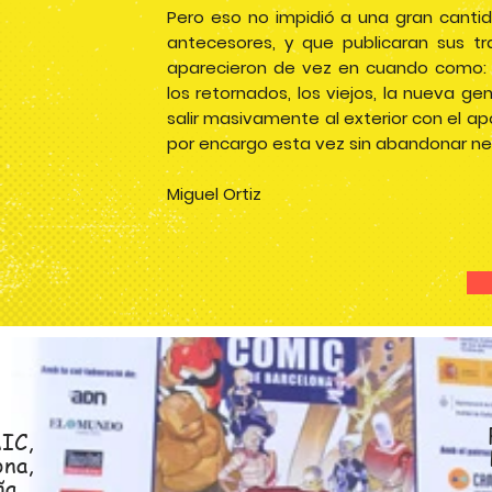
Pero eso no impidió a una gran canti
antecesores, y que publicaran sus tr
aparecieron de vez en cuando como: T
los retornados, los viejos, la nueva ge
salir masivamente al exterior con el apo
por encargo esta vez sin abandonar ne
Miguel Ortiz
IC,
ona,
ña