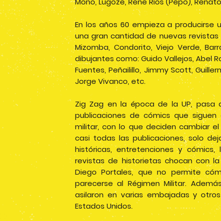
Mono, Lugoze, Rene Ríos (Pepo), Renat
En los años 60 empieza a producirse 
una gran cantidad de nuevas revistas c
Mizomba, Condorito, Viejo Verde, Bar
dibujantes como: Guido Vallejos, Abel Ro
Fuentes, Peñailillo, Jimmy Scott, Guille
Jorge Vivanco, etc.
Zig Zag en la época de la UP, pasa a
publicaciones de cómics que siguen 
militar, con lo que deciden cambiar e
casi todas las publicaciones, solo d
históricas, entretenciones y cómics,
revistas de historietas chocan con la
Diego Portales, que no permite có
parecerse al Régimen Militar. Además
asilaron en varias embajadas y otro
Estados Unidos.