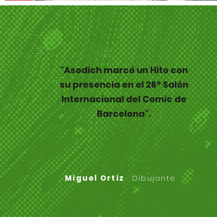
"Asodich marcó un Hito con
su presencia en el 26º Salón
Internacional del Comic de
Barcelona".
Miguel Ortiz
Dibujante